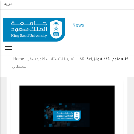
Skip
العربية
to
main
News
content
كلية علوم الأغذية والزراعة
80- تعازينا للأستاذ الدكتور/ سفر
Home
Breadcrumb
القحطاني.