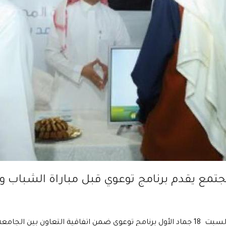
المجتمع يقدم برنامج توعوي قبل مباراة الشبا
قدَم النادي الثقافي والاجتماعي بكلية المجتمع يوم السبت 18 جماد الأول برنامج توعوي ضمن 