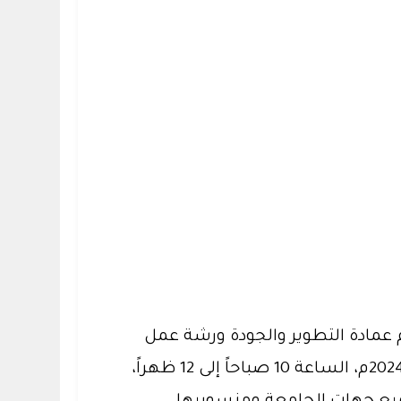
 عمادة التطوير والجودة ورشة عمل
افتراضية بعنوان: تطبيقات التميز المؤسسي، وذلك يوم الثلاثاء 28 شوال 1445هـ الموافق 7 مايو 2024م، الساعة 10 صباحاً إلى 12 ظهراً،