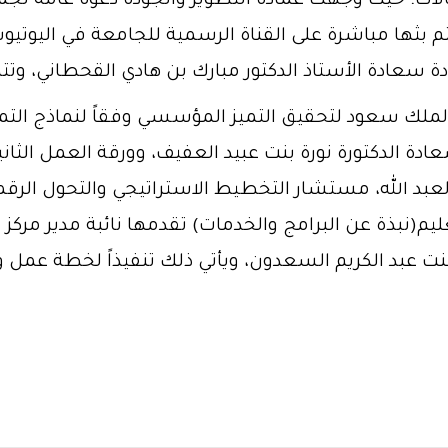
تصالات؛ حيث وجهت عمادة التطوير والجودة دعوة عامة ل
دة سعادة الأستاذ الدكتور مبارك بن هادي القحطاني، و
لملك سعود لتحقيق التميز المؤسسي وفقاً لنماذج التميز
دة الدكتورة نورة بنت عبيد العفيف، وورقة العمل الثان
العبد الله، مستشار التخطيط الاستراتيجي والتحول الر
تعليم(نبذة عن البرامج والخدمات) تقدمها نائبة مدير مركز
بنت عبد الكريم السعدون، ويأتي ذلك تنفيذاً لخطة عمل 