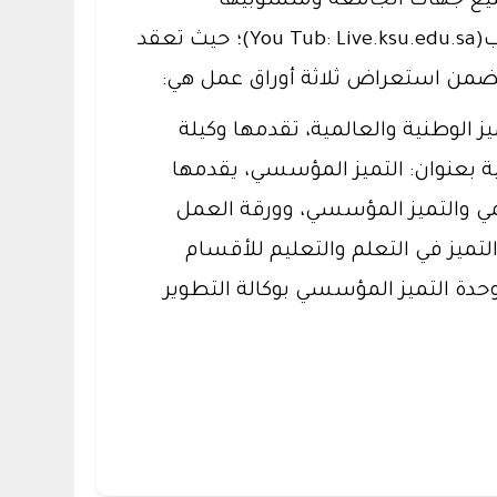
جميع جهات الجامعة ومنسوبيها
ومنسوباتها لمتابعة ورشة العمل التي يتم بثها مباشرة على القناة الرسمية للجامعة في اليوتيوب(You Tub: Live.ksu.edu.sa)؛ حيث تعقد
تتضمن استعراض ثلاثة أوراق عمل هي:
 الوطنية والعالمية، تقدمها وكيلة
ية بعنوان: التميز المؤسسي، يقدمها
قمي والتميز المؤسسي، وورقة العمل
 التميز في التعلم والتعليم للأقسام
وحدة التميز المؤسسي بوكالة التطوير