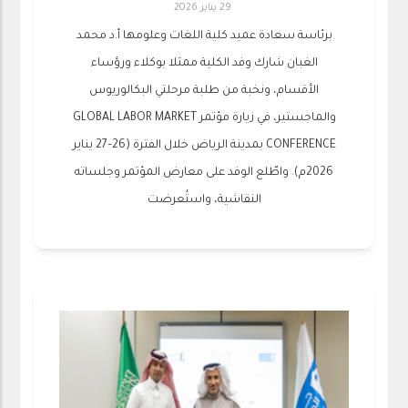
29 يناير 2026
برئاسة سعادة عميد كلية اللغات وعلومها أ.د محمد
الغبان شارك وفد الكلية ممثلا بوكلاء ورؤساء
الأقسام، ونخبة من طلبة مرحلتي البكالوريوس
والماجستير، في زيارة مؤتمر GLOBAL LABOR MARKET
CONFERENCE بمدينة الرياض خلال الفترة (26–27 يناير
2026م). ‏واطّلع الوفد على معارض المؤتمر وجلساته
النقاشية، واستُعرضت