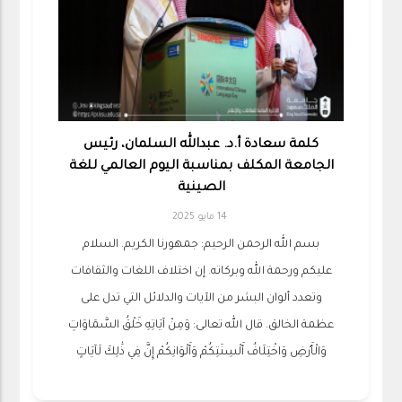
كلمة سعادة أ.د. عبدالله السلمان، رئيس
الجامعة المكلف بمناسبة اليوم العالمي للغة
الصينية
14 مايو 2025
بسم الله الرحمن الرحيم: جمهورنا الكريم. السلام
عليكم ورحمة الله وبركاته. إن اختلاف اللغات والثقافات
وتعدد ألوان البشر من الآيات والدلائل التي تدل على
عظمة الخالق. قال الله تعالى: وَمِنْ آيَاتِهِ خَلْقُ السَّمَاوَاتِ
وَالْأَرْضِ وَاخْتِلَافُ أَلْسِنَتِكُمْ وَأَلْوَانِكُمْ إِنَّ فِي ذَٰلِكَ لَآيَاتٍ