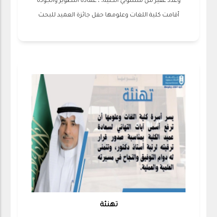
عمادة التطوير والجودة ⁦‪، وعدد غفير من منسوبي الكلية،
أقامت كلية اللغات وعلومها حفل جائزة العميد للبحث
تهنئة