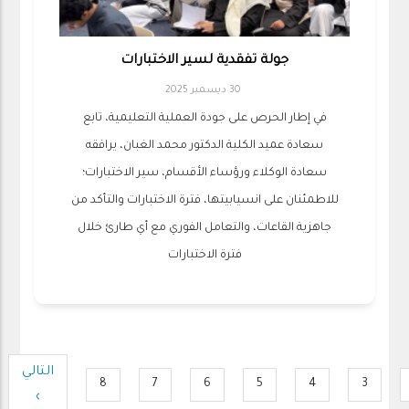
جولة تفقدية لسير الاختبارات
30 ديسمبر 2025
في إطار الحرص على جودة العملية التعليمية، تابع
سعادة عميد الكلية الدكتور محمد الغبان، يرافقه
سعادة الوكلاء ورؤساء الأقسام، سير الاختبارات؛
للاطمئنان على انسيابيتها، فترة الاختبارات والتأكد من
جاهزية القاعات، والتعامل الفوري مع أي طارئ خلال
فترة الاختبارات
Pagination
التالي
الصفحة
8
7
6
5
4
3
Page
Page
Page
Page
Page
Page
Pa
›
التالية