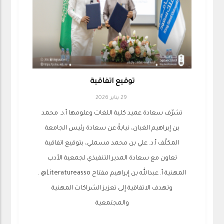
توقيع اتفاقية
29 يناير 2026
تشرّف سعادة عميد كلية اللغات وعلومها أ.د. محمد
بن إبراهيم الغبان، نيابةً عن سعادة رئيس الجامعة
المكلّف أ.د. علي بن محمد مسملي، بتوقيع اتفاقية
تعاون مع سعادة المدير التنفيذي لجمعية الأدب
المهنية أ. عبدالله بن إبراهيم مفتاح ⁦‪@Literatureasso‬⁩ .
وتهدف الاتفاقية إلى تعزيز الشراكات المهنية
والمجتمعية