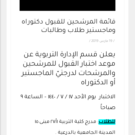
قائمة المرشحين للقبول دكتوراه
وماجستير طلاب وطالبات
/
19 مارس 2019
/
يعلن قسم الإدارة التربوية عن
موعد اختبار القبول للمرشحين
والمرشحات لدرجتيّ الماجستير
أو الدكتوراه
الاختبار يوم الأحد ١٧ / ٧ / ١٤٤٠ - الساعة ٩
صباحاً
للطلاب
: مدرج كلية التربية ١أ٢٧ مبنى ١٥
المدينة الجامعية بالدرعية .