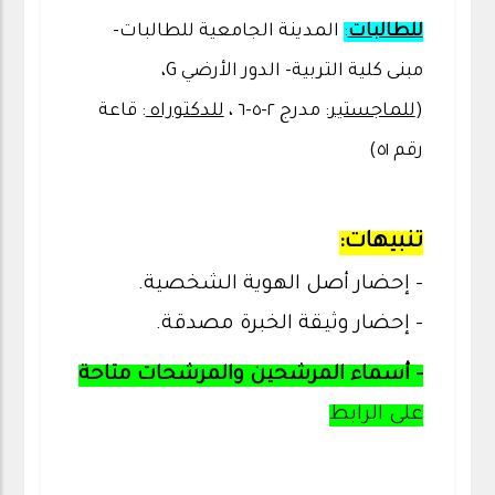
للطالبات
:
المدينة الجامعية للطالبات-
مبنى كلية التربية- الدور الأرضي G،
(
للماجستير
: مدرج ٢-٥-٦ ،
للدكتوراه
: قاعة
رقم ٥١)
تنبيهات:
- إحضار أصل الهوية الشخصية.
- إحضار وثيقة الخبرة مصدقة.
-
أسماء المرشحين والمرشحات متاحة
على الرابط