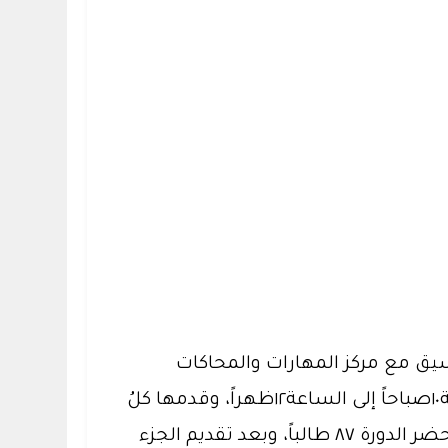
نسيق مع مركز المهارات والمحاكات
الصحي بكلية الطب، وذلك يوم الثلاثاء ١٢مارس٢٠١٩م في مدرج المعهد، واستمرت الدورة من الساعة١٠صباحاً إلى الساعة١٢ظهراً، وقدمها كلُ
من الدكتور: الوليد البرية، والدكتور: ياسر الخثلان والدكتور: توفيق عبد المعطي من كلية الطب، وقد حضر الدورة ٨٧ طالباً، وبعد تقديم الجزء