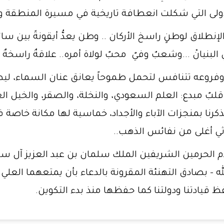
لى التي شكلت انعطافة تاريخية في مسيرة المنطقة وا
إنطلاق لوطنٍ راسخ الأركان .. وطن يعدُّ أيقونةً بين سا
 البنيانْ ...وشعبٌ وفيٌ محبٌ لولاة أمره.. علاقةٌ راسخةٌ ش
 وفروعه تتنافس لتحمل طموحاً يعانق عنان السماء، ليط
بٌ مبدع: العلم السعودي، والنخلة، والصقر، والخيل ا
 وتُذكرنا بمنجزات الآباء والأجداد، خماسية لها مكانة خ
اثي أغلى من نفائس الذهب..
م الحرمين الشريفين الملك سلمان بن عبد العزيز آل 
ه – بصادق التهنئة المقرونة بالدعاء بأن يمتعهما العلي 
 قيادتنا ودولتنا كما حفظها منذ بدء التكوين.