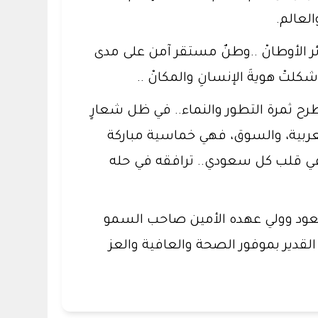
لعالم.
ئر الأوطانْ ..وطنٌ مستقر آمن على مدى
كلتْ هويةَ الإنسانِ والمكانْ ..
رح ثمرة التطور والنماء.. في ظل شعارٍ
لعربية، والسوق، فهي خماسية مباركة
اصة في قلب كل سعودي.. ترافقه في حله
سعود وولي عهده الأمين صاحب السمو
القدير بموفور الصحة والعافية والعز