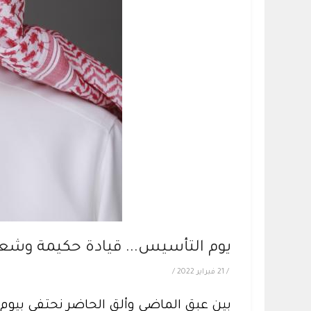
يوم التأسيس... قيادة حكيمة وشع
/
21 فبراير 2022
/