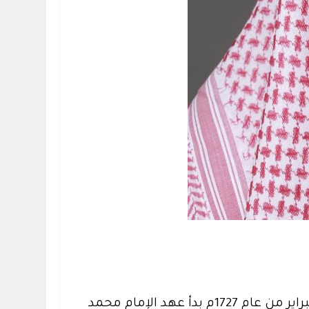
بين عبق الماضي وألقِ الحاضر نحتفي بيوم التأسيس؛ ففي منتصف العام 1139 ه الموافق لشهر فبراير من عام 1727م بدأ عهد الإمام محمد