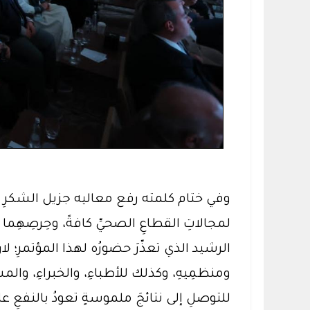
وفي ختام كلمته رفع معاليه جزيل الشكرِ لمقا
لمجالاتِ القطاعِ الصحيِّ كافةً، وحِرصِهِما عل
الرشيد الذي تعذّرَ حضورُه لهذا المؤتمرِ؛ لارت
ومنظمِيهِ، وكذلك للأطباءِ، والخبراءِ، والم
للتوصلِ إلى نتائجَ ملموسةٍ تعودُ بالنفعِ