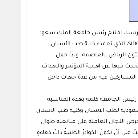
الرشيد، افتتح رئيس جامعة الملك سعود
معالي الأستاذ الدكتور بدران العمر المؤتمر السعودي العالمي الرابع والثلاثين لطب الأسنان SIDC 2023، الذي تعقده كلية طب الأسنان
 خلال الفترة 19-21 يناير الجاري بفندق هيلتون الرياض بالعاصمة. وبدأ حفل
 تحدث فيها عن اهمية المؤتمر والاهداف
 المشاركين فيه من عدة جهات داخل
 رئيس الجامعة كلمة بهذه المناسبة
لسعودية لطب الاسنان وكلية طب الاسنان
ص اللجان العاملة على متابعته طوال
على أنْ تكونَ الكوادرُ الطبيةُ ذاتَ كفاءةٍ