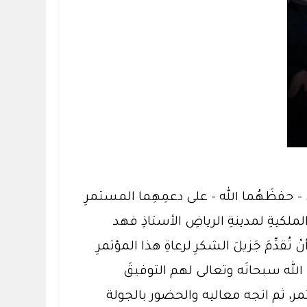
 - حفظَهُما الله - على دعمِهِما المستمرِ
الملكيةِ لمدينةِ الرياضِ الأستاذِ فهد
قدِّمَ جَزيلَ الشكرِ لرعاةِ هذا المؤتمرِ
 الله سبحانَه وتعالى لهم التوفيقَ
تمر، ثم اتجه معاليه والحضور بالجولة