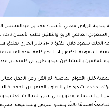
كية بمدينة الرياض معالي الأستاذ/ فهد بن عبدالمحسن 
والجمعية السعودية لطب الأسنان بجامعة الملك سعود
جمعية السعودية الدكتور زياد اللاحم كلمة بهذه المناسبة
ه للقائمين والمشاركين فيه وتطرق في كلمته عن عدد
ية خلال الأعوام الماضية، ثم القى راعي الحفل معالي
لمؤتمر مقدما شكره على التعاون المثمر بين الجمعية ا
 الى استثماره وتطويره في شتى المجالات العلمية وحر
امعةُ اهتمامًا بالغًا بصحةِ المرضى وسَلامَتِهم، فحرِصَتْ 