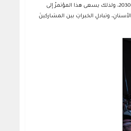
عاليةٍ، وخِبرةٍ واسِعةٍ؛ لتحقيقِ النتائجِ المرجوةِ، بما يتوافقُ مع استراتيجيةِ الجامعةِ، ورؤيةِ المملكةِ 2030، ولذلك يسعى هذا المؤتمرُ إلى
سنانِ، وتبادلِ الخبراتِ بين المشاركينَ