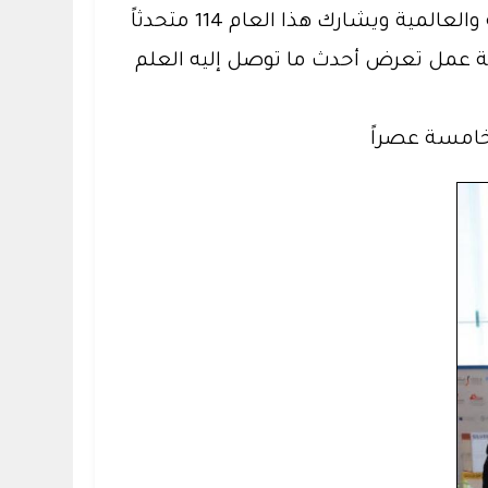
داخل ارجاء المعرض وقُص شريط الافتتاح والذي يحتوي على تواجد كثيف للشركات الطبية المحلية والعالمية ويشارك هذا العام 114 متحدثاً
ً من مختلف تخصصات طب الأسنان وإقامة 149 محاضرة علمية، إضافة إلى 33 ورشة عمل تعرض أحدث ما توصل إليه العلم