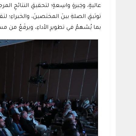
توثيقِ الصلةِ بينَ المختصينَ، والخبراءِ؛ 
بما يُسْهمُ في تطويرِ الأداءِ، ويرفَعُ من