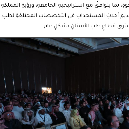
لتقديمِ أحدثِ المستجداتِ في التخصصاتِ المختلفةِ لطبِ الأ
 مستوى قطاعِ طبِ الأسنانِ بشكلٍ عام.