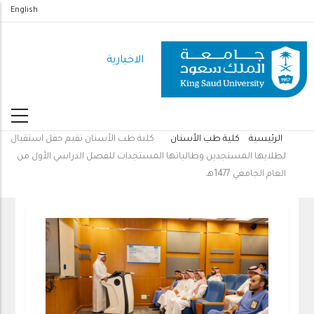
تجاوز
English
إلى
المحتوى
الاخبارية
الرئيسي
الرئيسية
كلية طب الأسنان
كلية طب الأسنان تقيم حفل استقبال
مسار
لطلابها المستجدين وطالباتها المستجدات للفصل الدراسي الأول من
التنقل
العام الجامعي 1477هـ