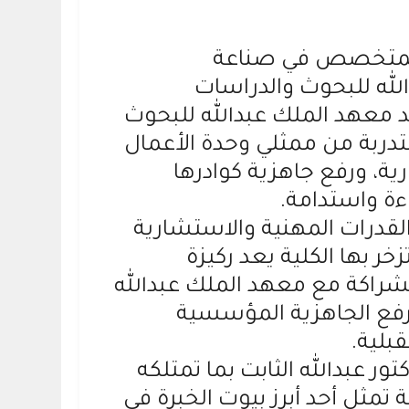
نيو 2026م، البرنامج التأهيلي المتخصص في صناعة
لله للبحوث والدراسات
د معهد الملك عبدالله للبحوث
تور عبدالله بن أحمد الثابت، ومشاركة 29 متدربًا ومتدربة من ممثلي وحدة الأعمال
رية، ورفع جاهزية كوادرها
ة واستدامة.
القدرات المهنية والاستشارية
زخر بها الكلية يعد ركيزة
شراكة مع معهد الملك عبدالله
رفع الجاهزية المؤسسية
بلية.
ر عبدالله الثابت بما تمتلكه
 تمثل أحد أبرز بيوت الخبرة في