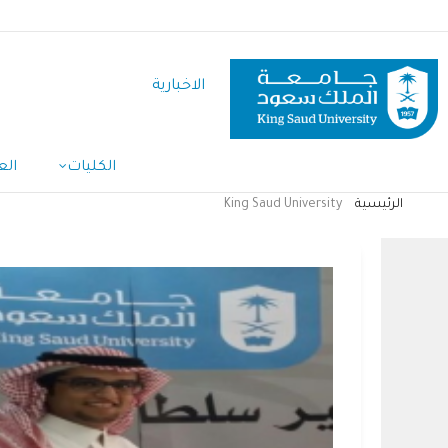
تجاوز
إلى
المحتوى
الاخبارية
الرئيسي
Main
الكليات
الع
Navigation
الرئيسية
King Saud University
مسار
التنقل