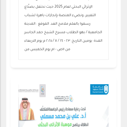
الإثرائي البحثي لعام 2025 حيث نحتفل بصنّاع
التغيير، ونضيء المنصة بإنجازات باهرة لشباب
رسموا بالعلم ملامح الغد. الموقع : المدينة
الجامعية / بهو الطلاب مسرح الشيخ حمد الجاسر
المدة: يومين التاريخ: ٢٣ - ٢٤ / ٧ / ٢٠٢٥ م يوم الاربعاء
من ١١ص - ١م يوم الخميس من