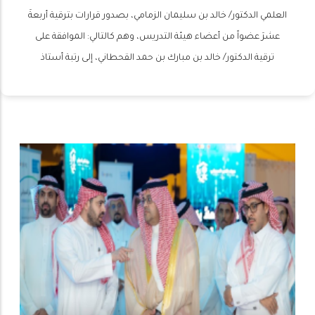
العلمي الدكتور/ خالد بن سليمان الزمامي، بصدور قرارات بترقية أربعةَ
عشرَ عضواً من أعضاء هيئة التدريس، وهم كالتالي: الموافقة على
ترقية الدكتور/ خالد بن مبارك بن حمد القحطاني، إلى رتبة أستاذ