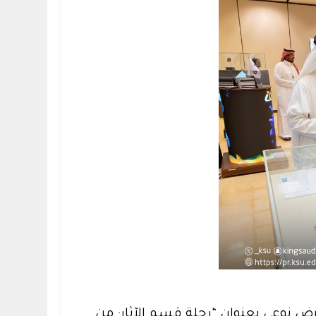
رض نوعي بعنوان “رحلة قسم الآثار: من