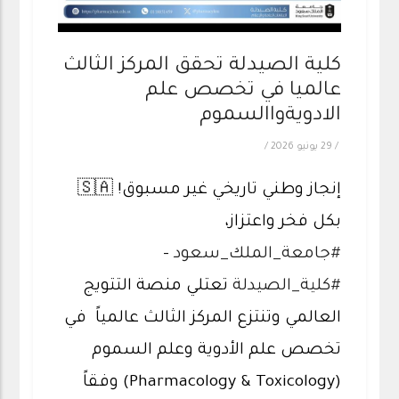
كلية الصيدلة تحقق المركز الثالث
عالميا في تخصص علم
الادويةواالسموم
/
29 يونيو 2026
/
إنجاز وطني تاريخي غير مسبوق! 🇸🇦
بكل فخر واعتزاز،
#جامعة_الملك_سعود
-
#كلية_الصيدلة
تعتلي منصة التتويج
العالمي وتنتزع المركز الثالث عالمياً في
تخصص علم الأدوية وعلم السموم
(Pharmacology & Toxicology) وفقاً