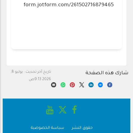
form.jotform.com/261502716879465
تاريخ آخر تحديث :
يوليو 8,
شارك هذه الصفحة
2026 9:13ص
حقوق النشر
سياسة الخصوصية
Footer