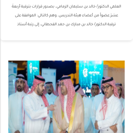
العلمي الدكتور/ خالد بن سليمان الزمامي، بصدور قرارات بترقية أربعةَ
عشرَ عضواً من أعضاء هيئة التدريس، وهم كالتالي: الموافقة على
ترقية الدكتور/ خالد بن مبارك بن حمد القحطاني، إلى رتبة أستاذ