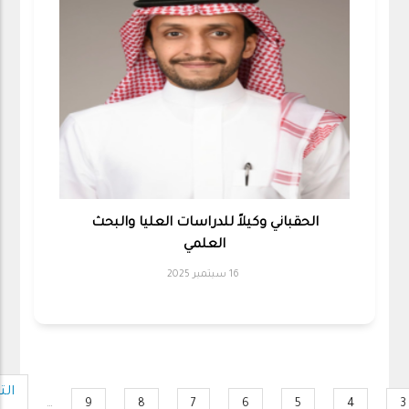
الحقباني وكيلاً للدراسات العليا والبحث
العلمي
16 سبتمبر 2025
Pagination
الت
ال
…
9
8
7
6
5
4
3
Page
Page
Page
Page
Page
Page
Page