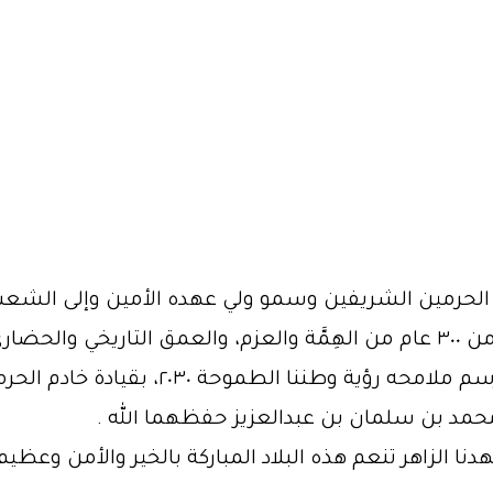
 الحرمين الشريفين وسمو ولي عهده الأمين وإلى الشع
التأسيس التي تعكس لوطننا الغالي أكثر من ٣٠٠ عام من الهِمَّة والعزم، والعم
وحاضرنا المتميز ومستقبلنا الزاهر الذي ترسم 
ر محمد بن سلمان بن عبدالعزيز حفظهما الله .
1 هـ، الموافق 1727م، وحتى عهدنا الزاهر تنعم هذه البلاد المباركة بالخير