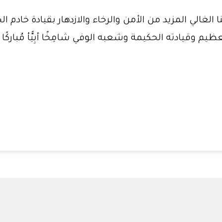
ا الغالي المزيد من الأمن والرخاء والازدهار بقيادة خاد
 وقيادته الحكيمة وشعبه الوفي شامِخًا أبِيًّأ مُباركًا ي