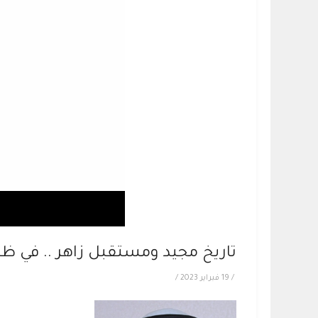
تاريخ مجيد ومستقبل زاهر .. في ظل
/
19 فبراير 2023
/