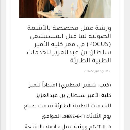
ورشة عمل مخصصة بالأشعة
الصوتية لما قبل المستشفى
(POCUS) في مقر كلية الأمير
سلطان بن عبدالعزيز للخدمات
الطبية الطارئة
/
16 نوفمبر 2022
/
(كتب: شقير المطيري) امتداداً لتميز
كلية الأمير سلطان بن عبدالعزيز
للخدمات الطبية الطارئة قدمت صباح
يوم الثلاثاء ٢١-٤-١٤٤٤هـ الموافق
١٥-١١-٢٠٢٢م ورشة عمل خاصة بالاشعة