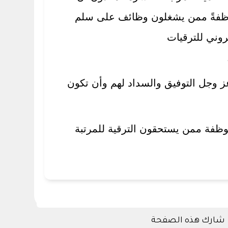
ل للعام المالي 1440هـ والمتضمن ترقية (1730 ) موظفاً وموظفةً ممن يشغلون وظائف على سلم
روني للترقيات
عز وجل التوفيق والسداد لهم وأن تكون
يتهم بالجامعة للعام المالي 1439هـ أكثر من (2600) موظفاً وموظفة ممن يستحقون الترقية للمرتبة
شارك هذه الصفحة