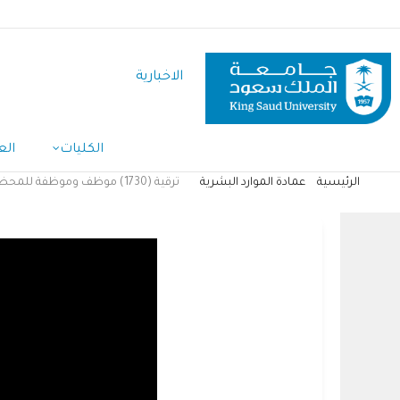
تجاوز
إلى
المحتوى
الاخبارية
الرئيسي
Main
الكليات
الع
Navigation
الرئيسية
عمادة الموارد البشرية
ترقية (1730) موظف وموظفة للمحضر الأول من العام المالي 1440هـ
مسار
التنقل