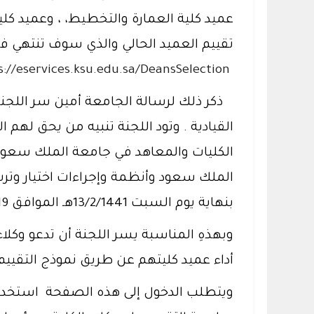
عميد كلية العمارة والتخطيط، ، وعميد كل
تقييم العميد الحالي والذي سوف تنتهي فتر
https://eservices.ksu.edu.sa/DeansSelection
ذكر ذلك لرسالة الجامعة أمين سر اللجنة 
القيادية . وتود اللجنة تنبيه من يحق لهم
الكليات والمعاهد في جامعة الملك سعود
الملك سعود وأنظمة وإجراءات اختيار وترش
بنهاية يوم السبت 13/2/1441هـ الموافق 12/10/2019م.
وبهذهِ المناسبة يسر اللجنة أن تدعو وكل
أداء عميد كليتهم عن طريق نموذج التقييم الخاص بذلك،علم