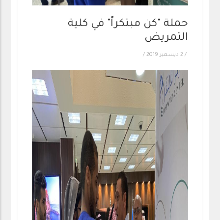
حملة "كن مبتكراً" في كلية
التمريض
/
2 ديسمبر 2019
/