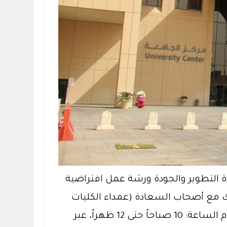
ة التطوير والجودة ورشة عمل افتراضية
راء منسوبي الجامعة تجاه تحديث الخطة الاستراتيجية للجامعةKSU2030 ، وذلك مع أصحاب السعادة (عمداء الكليات
والعمادات المساندة ووكلائهم للتطوير والجودة) يوم الاثنين 3 رجب 1442هـ الموافق 15 فبراير 2021م الساعة: 10 صباحاً حتى 12 ظهراً، عبر