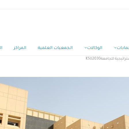
مادات
الوكالات
الجمعيات العلمية
المراكز
ال
جية للجامعةKSU2030