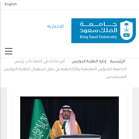
تجاوز
English
إلى
المحتوى
الاخبارية
الرئيسي
الرئيسية
إدارة الطلبة الدوليين
أبرز ماجاء في كلمة نائب رئيس
مسار
الجامعة للشؤون التعليمية والأكاديمية في حفل استقبال الطلبة الدوليين
التنقل
المستجدين