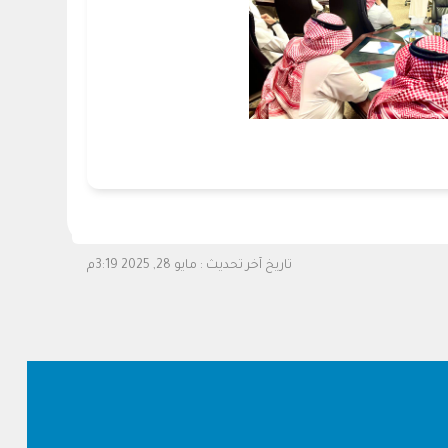
تاريخ آخر تحديث :
مايو 28, 2025 3:19م