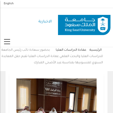
تجاوز
English
إلى
المحتوى
الاخبارية
الرئيسي
الرئيسية
عمادة الدراسات العليا
بحضور سعادة نائب رئيس الجامعة
مسار
للدراسات العليا والبحث العلمي عمادة الدراسات العليا تقيم حفل المعايدة
التنقل
السنوي لمنسوبيها بمناسبة عيد الأضحى المبارك