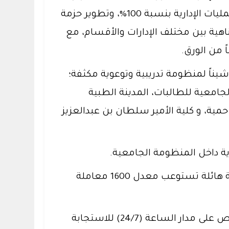
بلس). ويمثل هذا النظام نقلة نوعية في إدارة وتدفق المعاملات بفضل أتمتة كافة الإجراءات والعمليات الإدارية بنسبة 100%، وتطوير حزمة
هية بين مختلف الإدارات والأقسام، مع
 من الورق.
يناً لمنظومة تدريبية وتوعوية مكثفة؛
نة الجامعية للطالبات، المدينة الطبية
ية، و كلية الأمير سلطان بن عبدالعزيز
ويأتي نظام (ديوان بلس) ليخدم قاعدة مستخدمين ضخمة تتجاوز 9,000 مستخدم، بقدرة تشغيلية هائلة تستوعب معدل 1600 معاملة
ولضمان استدامة التميز التشغيلي وتوفير تجربة مستخدم سلسة، يعمل فريق دعم تقني متخصص على مدار الساعة (24/7) للاستجابة