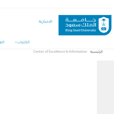
تجاوز
إلى
المحتوى
الاخبارية
الرئيسي
Main
الكليات
الع
Navigation
الرئيسية
Center of Excellence In Information
مسار
التنقل