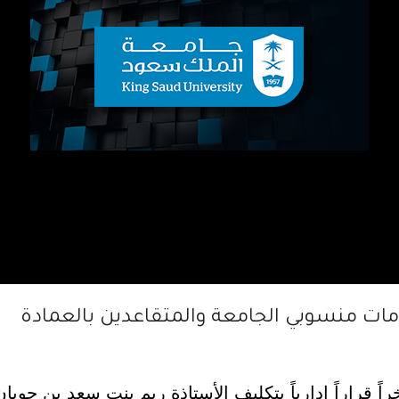
دمات منسوبي الجامعة والمتقاعدين بالعمادة
اً قراراً إدارياً بتكليف الأستاذة ريم بنت سعد بن حوب