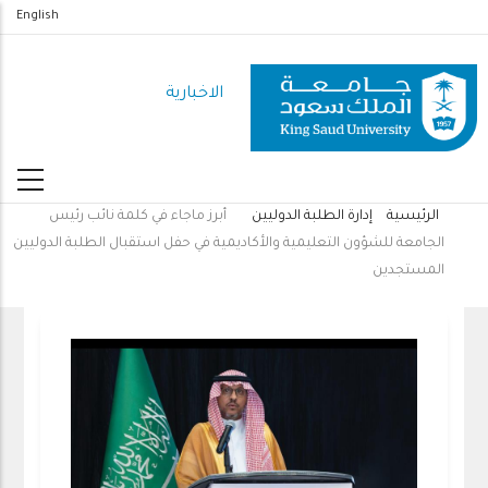
تجاوز
English
إلى
المحتوى
الاخبارية
الرئيسي
الرئيسية
إدارة الطلبة الدوليين
أبرز ماجاء في كلمة نائب رئيس
مسار
الجامعة للشؤون التعليمية والأكاديمية في حفل استقبال الطلبة الدوليين
التنقل
المستجدين