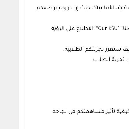
تبني وطنا" “Our KSU”وبرنامج "القيادة من الصفوف الأمامية"، حيث إن دوركم بوصفكم
يُنظم مكتب إدارة التحول جلسة مفتوحة في كليتكم لتوفير فرص لـ التعرف على " جامعتنا.. تبني وطنا" “Our KSU”: الاطلاع على الرؤية
يف ستعزز تجربتكم الطلابية.
 تجربة الطلاب.
كيفية تأثير مساهمتكم في نجاحه.