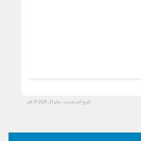
تاريخ آخر تحديث :
يناير 21, 2025 6:31م