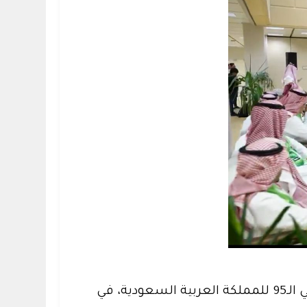
أحتفت كلية السياحة والآثار بجامعة الملك سعود يوم الخميس الموافق 2025/9/25م باليوم الوطني الـ95 للمملكة العربية السعودية، في