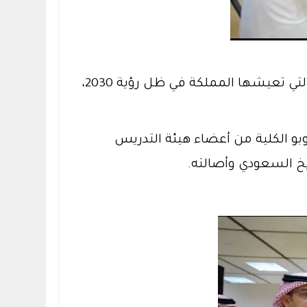
وأكد عميد الكلية الدكتور سلمان العتيبي أن هذه المناسبة العزيزة تجسد معاني الوحدة والنهضة التي تعيشها المملكة في ظل رؤية 2030،
بو الكلية من أعضاء هيئة التدريس
ريخ السعودي وأصالته.