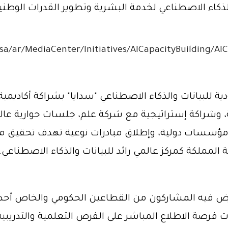
كاء الاصطناعي لخدمة البشرية وتطوير القدرات الوطني
.sa/ar/MediaCenter/Initiatives/AICapacityBuilding/AI
ة للبيانات والذكاء الاصطناعي "سدايا" بشراكة أكادي
، وشراكة إستراتيجية مع شركة علم، جلسات حوارية عالم
ؤسسات دولية، وإطلاق مبادرات نوعية تهدف تحقيق مس
المملكة كمركز عالمي رائد للبيانات والذكاء الاصطناعي.
ض فيه المشاركون من القطاعين الحكومي والخاص أحدث ا
ت فرصة الاطلاع المباشر على الفرص التعلمية والتدريبية