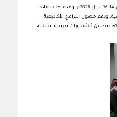
للعام الجامعي 1447هـ، التي يتم تنفيذها بالتعاون مع عمادة تطوير المهارات، وذلك خلال الفترة من 14-16 ابريل 2026م، وقدمتها سعادة
ية، ودعم حصول البرامج الأكاديمية
بالجامعة على الاعتماد الأكاديمي البرامجي مما يعزز مخرجاتها. وجدير بالذكر أن العام الجامعي 1447هـ يتضمن ثلاثة دورات تدريبية متتالية،