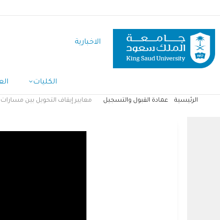
تجاوز
إلى
المحتوى
الاخبارية
الرئيسي
Main
الكليات
الع
Navigation
الرئيسية
عمادة القبول والتسجيل
معايير إيقاف التحويل بين مسارات السنة
مسار
التنقل