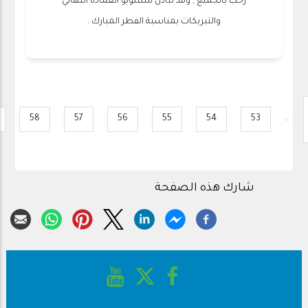
رحب بالجميع , وقد تبادل منسوبو العمادة التهاني
والتبريكات بمناسبة الفطر المبارك .
Pagination
Pre
58
57
56
55
54
53
…
Page
Page
Page
Page
Page
Page
شارك هذه الصفحة