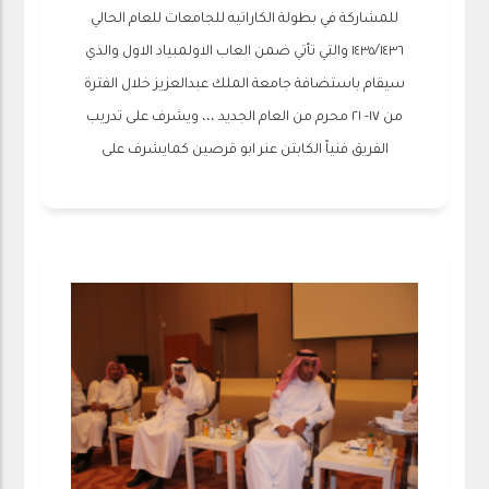
للمشاركة في بطولة الكاراتيه للجامعات للعام الحالي
١٤٣٥/١٤٣٦ والتي تأتي ضمن العاب الاولمبياد الاول والذي
سيقام باستضافة جامعة الملك عبدالعزيز خلال الفترة
من ١٧- ٢١ محرم من العام الجديد ،،، ويشرف على تدريب
الفريق فنياً الكابتن عنر ابو قرصين كمايشرف على