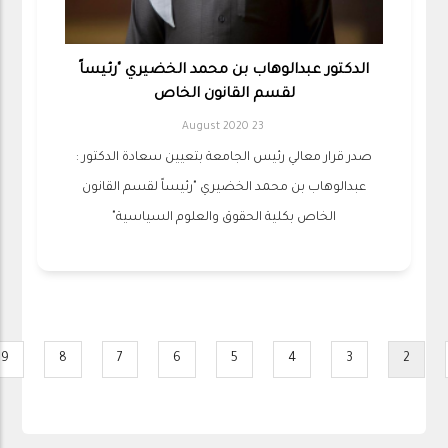
الدكتور عبدالوهاب بن محمد الخضيري "رئيساً
لقسم القانون الخاص
23 August 2020
صدر قرار معالي رئيس الجامعة بتعيين سعادة الدكتور :
عبدالوهاب بن محمد الخضيري "رئيساً لقسم القانون
الخاص بكلية الحقوق والعلوم السياسية"
Pagination
9
8
7
6
5
4
3
2
ge
Page
Page
Page
Page
Page
Page
Current
P
page