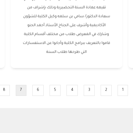
تقيمه عمادة السنة التحضيرية وذلك بإشراف من
سعادة الدكتور/ سامي بن سلمه وكيل الكلية للشؤون
الأكاديمية وأشرف على الجناح الأستاذ أحمد الحنو
وشارك في المعرض طلاب من مختلف أقسام الكلية
قاموا بالتعريف ببرامج الكلية وأجابوا عن الاستفسارات
التي طرحها طلاب السنة
8
7
6
5
4
3
2
1
age
Current
Page
Page
Page
Page
Page
Page
page