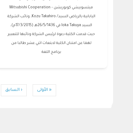
ميتسوبيشي كوبوريشن – Mitsubishi Cooperation
اليابانية بالرياض السيد/ Kozu Takahiro، ونائب الشركة
السيد Ioka Takuya في 26/5/1436هـ (17/3/2015م)،
حيث قدمت الكلية دعوة لرئيس الشركة ونائبها للتعبير
لهما عن امتنان الكلية لابتعاث اثني عشر طالبا من
برنامج اللغة
Pagination
First
« الأولى
Previous
‹ السابق
page
page