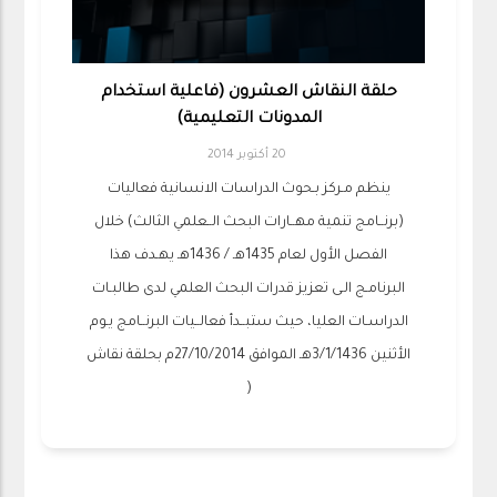
حلقة النقاش العشرون (فاعلية استخدام
المدونات التعليمية)
20 أكتوبر 2014
ينظم مـركز بـحوث الدراسات الانسانية فعاليات
(برنــامج تنمية مهــارات البحث الــعلمي الثالث) خلال
الفصل الأول لعام 1435هـ / 1436هـ يهـدف هذا
البرنامـج الـى تعزيز قدرات البحث العلمي لدى طالبـات
الدراسـات العليا، حيث ستبــدأ فعالــيات البرنــامج يـوم
الأثنين 3/1/1436هـ الموافق 27/10/2014م بحلقة نقاش
(