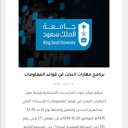
برنامج مهارات البحث في قواعد المعلومات
14 أكتوبر 2014
ينظم مركز بحوث الدراســـات الانسانية ورشة عمل
(مهارات البحث في قواعد المعلومات) للأستاذة /أماني
عبدالعزيز الحسن والمقرر إقامتها يوم الأحد 26-12-
1435هـ الموافق 20-10-2014م في معمل (7) مبنى رقم
(31) من الساعة العاشرة صباحا"- حتى الساعة الثانية