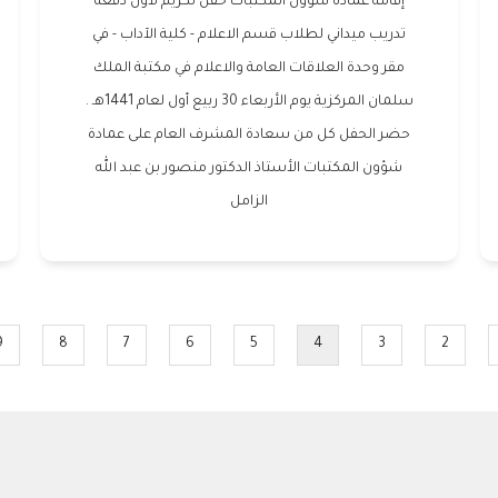
إقامة عمادة شؤون المكتبات حفل تكريم لأول دفعة
تدريب ميداني لطلاب قسم الاعلام - كلية الآداب - في
مقر وحدة العلاقات العامة والاعلام في مكتبة الملك
سلمان المركزية يوم الأربعاء 30 ربيع أول لعام 1441هـ .
حضر الحفل كل من سعادة المشرف العام على عمادة
شؤون المكتبات الأستاذ الدكتور منصور بن عبد الله
الزامل
9
8
7
6
5
4
3
2
e
Page
Page
Page
Page
Current
Page
Page
Pa
page