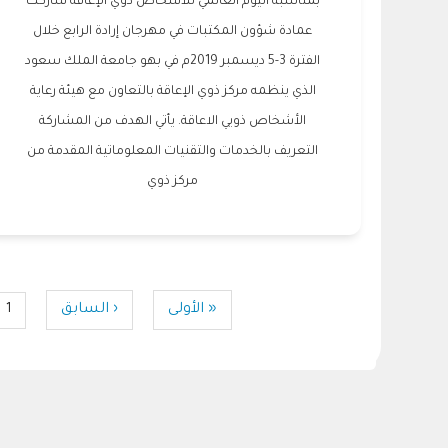
بمناسبة اليوم العالمي للأشخاص ذوي الإعاقة شاركت
عمادة شؤون المكتبات في مهرجان إرادة الرابع خلال
الفترة 3-5 ديسمبر 2019م في بهو جامعة الملك سعود
الذي ينظمه مركز ذوي الإعاقة بالتعاون مع هيئة رعاية
الأشخاص ذويي الاعاقة. يأتي الهدف من المشاركة
التعريف بالخدمات والتقنيات المعلوماتية المقدمة من
مركز ذوي
Pagination
First
« الأولى
Previous
‹ السابق
1
ge
page
page