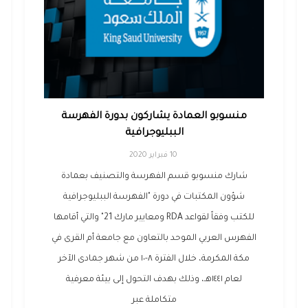
منسوبو العمادة يشاركون بدورة الفهرسة
الببليوجرافية
10 فبراير 2020
شارك منسوبو قسم الفهرسة والتصنيف بعمادة
شؤون المكتبات في دورة "الفهرسة الببليوجرافية
للكتب وفقاً لقواعد RDA ومعايير مارك 21" والتي أقامها
الفهرس العربي الموحد بالتعاون مع جامعة أم القرى في
مكة المكرمة، خلال الفترة ٨-١٠ من شهر جمادى الآخر
لعام ١٤٤١هـ، وذلك بهدف التحول إلى بيئة معرفية
متكاملة عبر