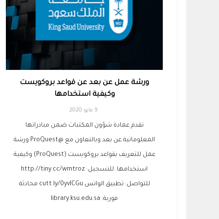
ورشة عمل عن بعد عن قواعد بروكويست
وكيفية استخدامها
9 مايو 2020
تقدم عمادة شؤون المكتبات ضمن مبادراتها
المعلوماتية عن ‏بعد وبالتعاون مع @ProQuest ورشة
عمل للتعريف بقواعد بروكويست (ProQuest) وكيفية
استخدامها. للتسجيل: http://tiny.cc/wmtroz
للتواصل: تطبيق الواتس cutt.ly/0yvICGu محادثة
فورية: library.ksu.edu.sa