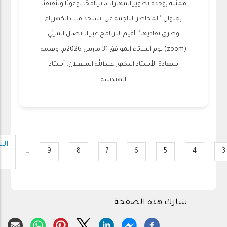
ممثلة بوحدة تطوير المهارات، برنامجًا توعويًا وتثقيفيًا
بعنوان "المخاطر الناجمة عن استخدامات الكهرباء
وطرق تفاديها". أقيم البرنامج عبر الاتصال المرئي
(zoom) يوم الثلاثاء الموافق 31 مارس 2026م، وقدمه
سعادة الأستاذ الدكتور عبدالله الشعلان، أستاذ
الهندسة
Pagination
الت
ال
…
9
8
7
6
5
4
3
Page
Page
Page
Page
Page
Page
Page
›
الت
شارك هذه الصفحة