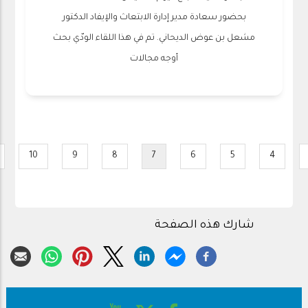
بحضور سعادة مدير إدارة الابتعاث والإيفاد الدكتور
مشعل بن عوض الديحاني. تم في هذا اللقاء الودّي بحث
أوجه مجالات
Pagination
10
9
8
7
6
5
4
Page
Page
Page
Current
Page
Page
Page
Pa
page
شارك هذه الصفحة