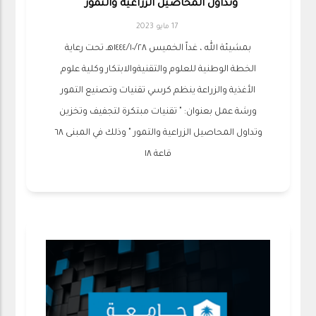
وتداول المحاصيل الزراعية والتمور "
17 مايو 2023
بمشيئة الله ، غداً الخميس ١٤٤٤/١٠/٢٨هـ تحت رعاية
الخطة الوطنية للعلوم والتقنيةوالابتكار وكلية علوم
الأغذية والزراعة ينظم كرسي تقنيات وتصنيع التمور
ورشة عمل بعنوان: " تقنيات مبتكرة لتجفيف وتخزين
وتداول المحاصيل الزراعية والتمور " وذلك في المبنى ٦٨
قاعة ١٨