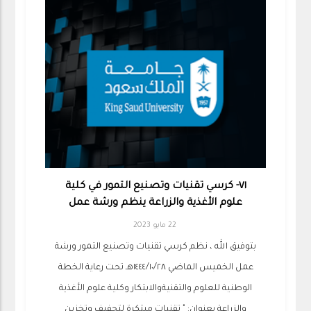
٧١- كرسي تقنيات وتصنيع التمور في كلية
علوم الأغذية والزراعة ينظم ورشة عمل
22 مايو 2023
بتوفيق الله ، نظم كرسي تقنيات وتصنيع التمور ورشة
عمل الخميس الماضي ١٤٤٤/١٠/٢٨هـ تحت رعاية الخطة
الوطنية للعلوم والتقنيةوالابتكار وكلية علوم الأغذية
والزراعة بعنوان: " تقنيات مبتكرة لتجفيف وتخزين