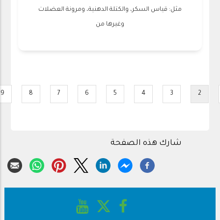
مثل: قياس السكر، والكتلة الدهنية، ومرونة العضلات
وغيرها من
Pagination
9
8
7
6
5
4
3
2
ge
Page
Page
Page
Page
Page
Page
Current
P
page
شارك هذه الصفحة