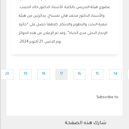
عضوي هيئة التدريس بالكلية: الأستاذ الدكتور خالد الحبيب،
والأستاذ الدكتور محمد هاني تمساح، بجائزتين من هيئة
تنمية البحث والتطوير والابتكار. كلاهما حصل على “جائزة
الإنجاز البحثي مدى الحياة”، وقد تم الإعلان عن هذه الجوائز
يوم الاثنين، 21 أكتوبر 2024،
Pagination
20
19
18
17
16
15
14
Page
Page
Page
Current
Page
Page
Page
P
page
Subscribe to
شارك هذه الصفحة