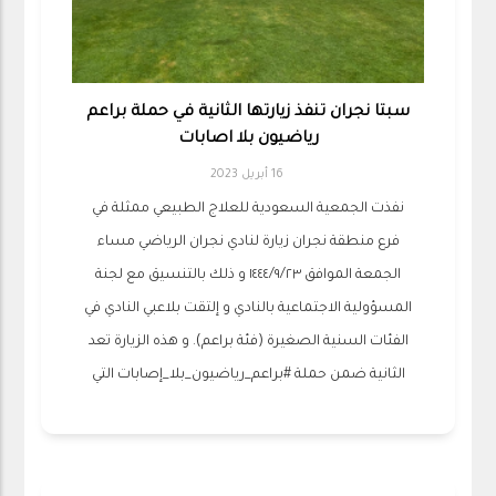
سبتا نجران تنفذ زيارتها الثانية في حملة براعم
رياضيون بلا اصابات
16 أبريل 2023
نفذت الجمعية السعودية للعلاج الطبيعي ممثلة في
فرع منطقة نجران زيارة لنادي نجران الرياضي مساء
الجمعة الموافق ١٤٤٤/٩/٢٣ و ذلك بالتنسيق مع لجنة
المسؤولية الاجتماعية بالنادي و إلتقت بلاعبي النادي في
الفئات السنية الصغيرة (فئة براعم). و هذه الزيارة تعد
الثانية ضمن حملة ‫#براعم_رياضيون_بلا_إصابات‬ التي