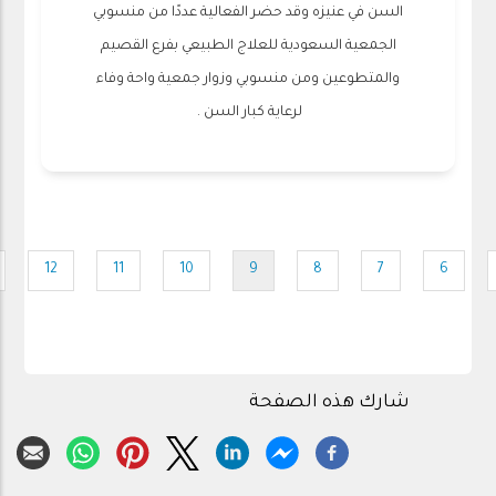
السن في عنيزه وقد حضر الفعالية عددًا من منسوبي
الجمعية السعودية للعلاج الطبيعي بفرع القصيم
‬والمتطوعين ومن منسوبي وزوار جمعية واحة وفاء
لرعاية كبار السن . ‏‪‬
Pagination
12
11
10
9
8
7
6
Page
Page
Page
Current
Page
Page
Page
Pa
page
شارك هذه الصفحة