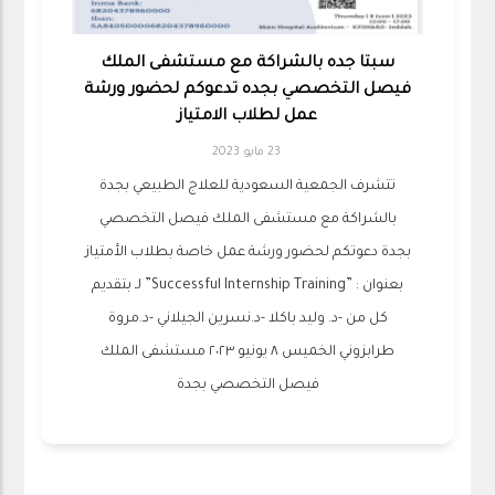
سبتا جده بالشراكة مع مستشفى الملك
فيصل التخصصي بجده تدعوكم لحضور ورشة
عمل لطلاب الامتياز
23 مايو 2023
تتشرف الجمعية السعودية للعلاج الطبيعي بجدة
بالشراكة مع مستشفى الملك فيصل التخصصي
بجدة ‏دعوتكم لحضور ورشة عمل خاصة بطلاب الأمتياز
بعنوان : ‏”Successful Internship Training” ‏لـ ‏⁩بتقديم
كل من -د. وليد باكلا -د.نسرين الجيلاني -د.مروة
طرابزوني ‏الخميس ‏٨ يونيو ٢٠٢٣ ‏مستشفى الملك
فيصل التخصصي بجدة