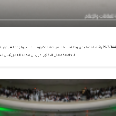
استقبلت جامعة الملك سعود صباح اليوم الاربعاء الموافق 19/3/1445 رائدة الفضاء من وكالة ناسا الامريكية الدك
للجامعة معالي الدكتور بدران بن محمد العمر رئيس الج