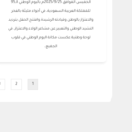
الخميس الموافق 2025/9/25م باليوم الوطني الـ95
للمملكة العربية السعودية، في أجواء مليئة بالفخر
والاعتزاز بالوطن وقيادته الرشيدة.وافتتح الحفل بترديد
النشيد الوطني والتعبير عن مشاعر الولاء والاعتزاز، في
لوحة وطنية عكست مكانة اليوم الوطني في قلوب
الجميع،
Pagination
3
2
1
e
Page
Current
page