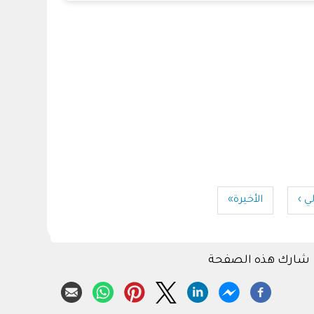
لي ›
فحة
Last
الأخيرة»
لية
page
شارك هذه الصفحة