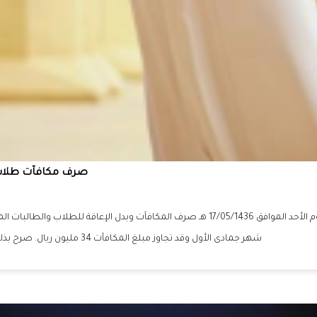
صرف مكافآت طلاب و
شهر جمادى الأول وقد تجاوز مبلغ المكافآت 34 مليون ريال. صرح بذلك سعادة الدكتور صالح بن مفلح آل صقر عميد شؤون القبول